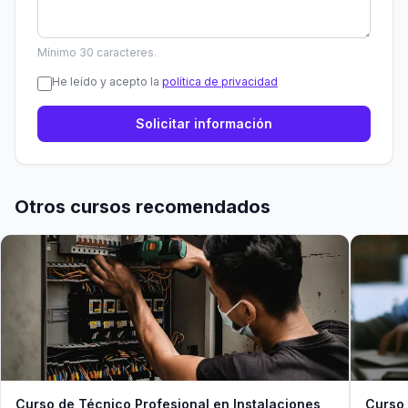
Mínimo 30 caracteres.
He leído y acepto la
política de privacidad
Solicitar información
Otros cursos recomendados
Curso de Técnico Profesional en Instalaciones
Curso 