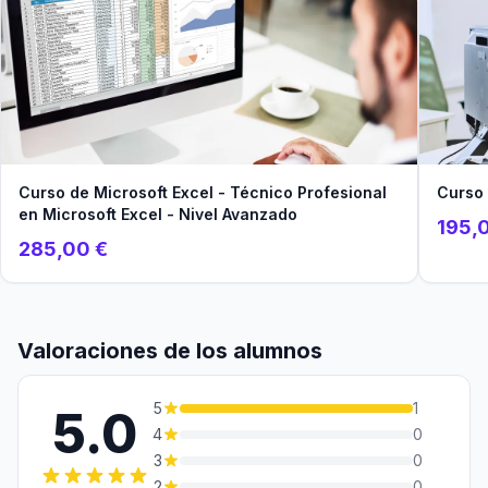
Curso de Microsoft Excel - Técnico Profesional
Curso 
en Microsoft Excel - Nivel Avanzado
195,
285,00 €
Valoraciones de los alumnos
5
1
5.0
4
0
3
0
2
0