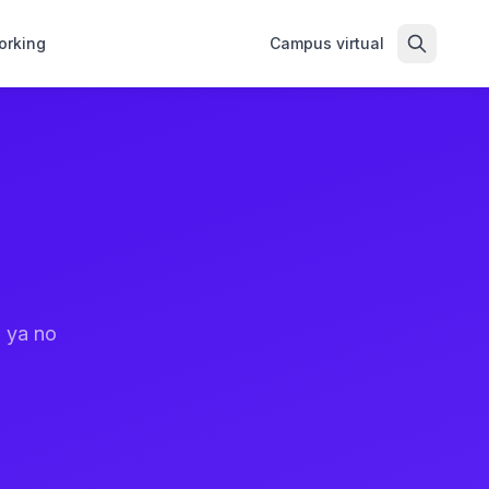
orking
Campus virtual
 ya no