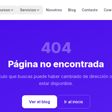
ursos
Servicios
Nosotros
Blog
Contacto
Cow
404
Página no encontrada
tículo que buscas puede haber cambiado de dirección o
estar disponible.
Ver el blog
Ir al inicio