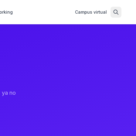
orking
Campus virtual
 ya no