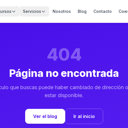
ursos
Servicios
Nosotros
Blog
Contacto
Cow
404
Página no encontrada
tículo que buscas puede haber cambiado de dirección o
estar disponible.
Ver el blog
Ir al inicio