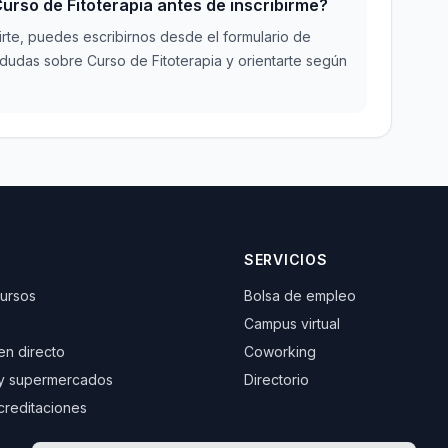
rso de Fitoterapia antes de inscribirme?
irte, puedes escribirnos desde el formulario de
dudas sobre Curso de Fitoterapia y orientarte según
SERVICIOS
cursos
Bolsa de empleo
Campus virtual
 en directo
Coworking
y supermercados
Directorio
creditaciones