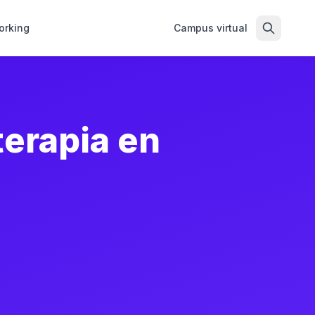
orking
Campus virtual
terapia en