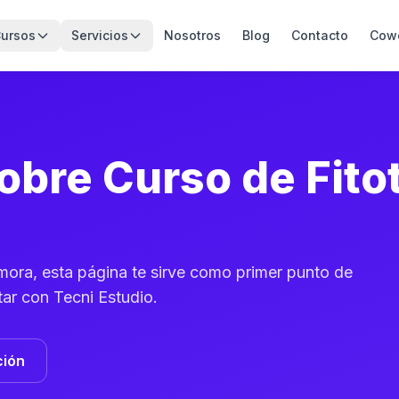
ursos
Servicios
Nosotros
Blog
Contacto
Cow
obre Curso de Fito
amora, esta página te sirve como primer punto de
tar con Tecni Estudio.
ción