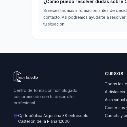
¿Cómo puedo resolver dudas sobre Cu
Si necesitas más información antes de decid
contacto. Así podremos ayudarte a resolver 
tu situación.
Ir a la página de inicio de Tecni Estudio
CURSOS
Todos los 
Centro de formación homologado
A distancia
comprometido con tu desarrollo
Aula virtual
profesional.
Comercios 
C/ República Argentina 38 entresuelo,
Carnets y a
Castellón de la Plana 12006