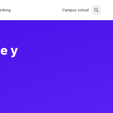
orking
Campus virtual
e y