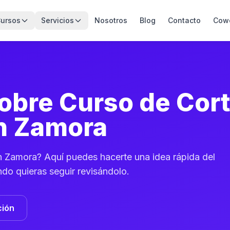
ursos
Servicios
Nosotros
Blog
Contacto
Cow
obre Curso de Cort
n Zamora
 Zamora? Aquí puedes hacerte una idea rápida del
do quieras seguir revisándolo.
ción