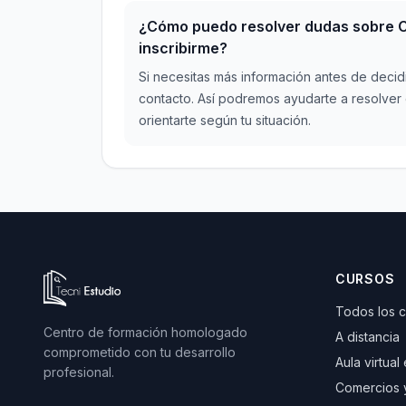
¿Cómo puedo resolver dudas sobre C
inscribirme?
Si necesitas más información antes de decid
contacto. Así podremos ayudarte a resolver
orientarte según tu situación.
Ir a la página de inicio de Tecni Estudio
CURSOS
Todos los 
Centro de formación homologado
A distancia
comprometido con tu desarrollo
Aula virtual
profesional.
Comercios 