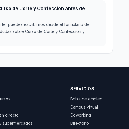
urso de Corte y Confección antes de
irte, puedes escribirnos desde el formulario de
 dudas sobre Curso de Corte y Confección y
SERVICIOS
cursos
Bolsa de empleo
Campus virtual
 en directo
Coworking
y supermercados
Directorio