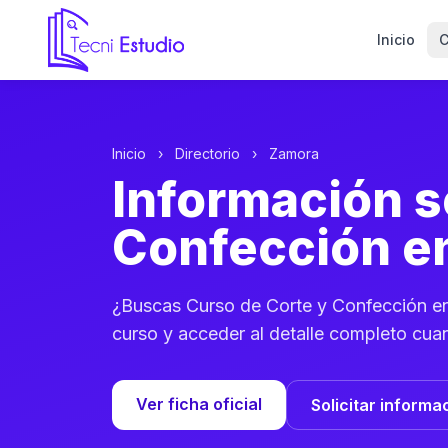
Inicio
C
Ir a la página de inicio de Tecni Estudio
Inicio
›
Directorio
›
Zamora
Información s
Confección e
¿Buscas Curso de Corte y Confección en
curso y acceder al detalle completo cuan
Ver ficha oficial
Solicitar informa