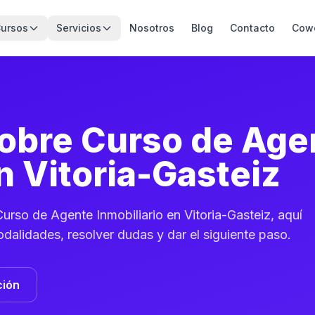
ursos
Servicios
Nosotros
Blog
Contacto
Cow
sobre Curso de Age
n Vitoria-Gasteiz
rso de Agente Inmobiliario en Vitoria-Gasteiz, aquí
odalidades, resolver dudas y dar el siguiente paso.
ción