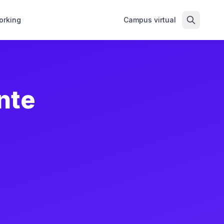
orking
Campus virtual
nte