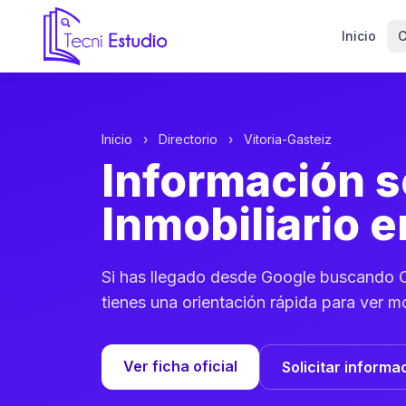
Inicio
C
Ir a la página de inicio de Tecni Estudio
Inicio
›
Directorio
›
Vitoria-Gasteiz
Información 
Inmobiliario e
Si has llegado desde Google buscando Cu
tienes una orientación rápida para ver m
Ver ficha oficial
Solicitar informa