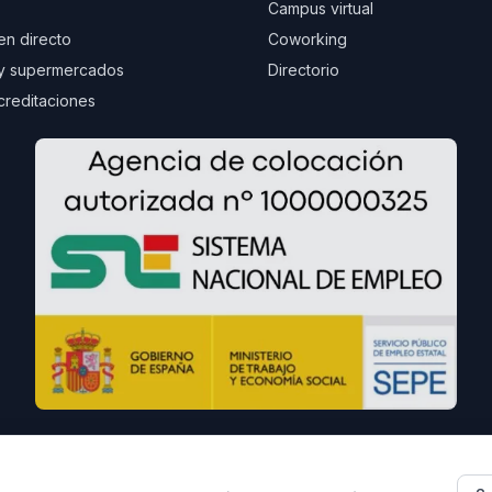
Campus virtual
 en directo
Coworking
y supermercados
Directorio
creditaciones
Proyecto recomendado - Haz amigos nuevos grat