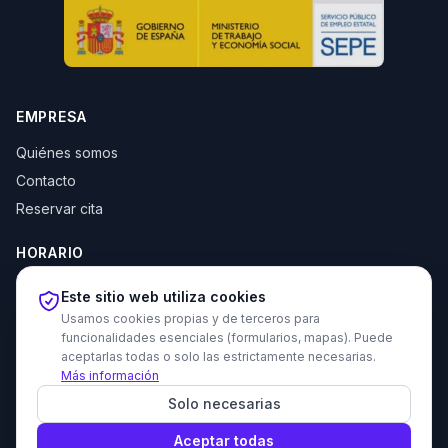
EMPRESA
Quiénes somos
Contacto
Reservar cita
HORARIO
Lun–Jue: 10:00–14:00 y 16:30–20:00
Este sitio web utiliza cookies
Vie: 10:00–14:00
Usamos cookies propias y de terceros para
funcionalidades esenciales (formularios, mapas). Puede
aceptarlas todas o solo las estrictamente necesarias.
Más información
© 2026 Tecni Estudio. Todos los derechos reservados.
Solo necesarias
Proyecto recomendado - Haz amigos nuevos gratis
Política de privacidad
Política de cookies
Devoluciones
Aviso legal
Aceptar todas