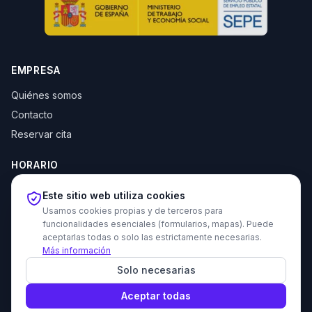
EMPRESA
Quiénes somos
Contacto
Reservar cita
HORARIO
Lun–Jue: 10:00–14:00 y 16:30–20:00
Este sitio web utiliza cookies
Vie: 10:00–14:00
Usamos cookies propias y de terceros para
funcionalidades esenciales (formularios, mapas). Puede
aceptarlas todas o solo las estrictamente necesarias.
Más información
© 2026 Tecni Estudio. Todos los derechos reservados.
Solo necesarias
Proyecto recomendado - Haz amigos nuevos gratis
Política de privacidad
Política de cookies
Devoluciones
Aviso legal
Aceptar todas