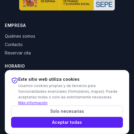
EMPRESA
Quiénes somos
Contacto
Reservar cita
HORARIO
Lun–Jue: 10:00–14:00 y 16:30–20:00
Este sitio web utiliza cookies
Vie: 10:00–14:00
Usamos cookies propias y de terceros para
funcionalidades esenciales (formularios, mapas). Puede
aceptarlas todas o solo las estrictamente necesarias.
Más información
© 2026 Tecni Estudio. Todos los derechos reservados.
Solo necesarias
Proyecto recomendado - Haz amigos nuevos gratis
Política de privacidad
Política de cookies
Devoluciones
Aviso legal
Aceptar todas