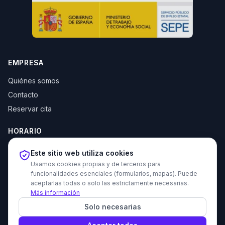
EMPRESA
Quiénes somos
Contacto
Reservar cita
HORARIO
Lun–Jue: 10:00–14:00 y 16:30–20:00
Este sitio web utiliza cookies
Vie: 10:00–14:00
Usamos cookies propias y de terceros para
funcionalidades esenciales (formularios, mapas). Puede
aceptarlas todas o solo las estrictamente necesarias.
Más información
© 2026 Tecni Estudio. Todos los derechos reservados.
Solo necesarias
Proyecto recomendado - Haz amigos nuevos gratis
Política de privacidad
Política de cookies
Devoluciones
Aviso legal