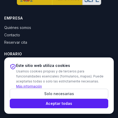
EMPRESA
Quiénes somos
Contacto
Reservar cita
HORARIO
Lun–Jue: 10:00–14:00 y 16:30–20:00
Este sitio web utiliza cookies
Vie: 10:00–14:00
Usamos cookies propias y de terceros para
funcionalidades esenciales (formularios, mapas). Puede
aceptarlas todas o solo las estrictamente necesarias.
Más información
© 2026 Tecni Estudio. Todos los derechos reservados.
Solo necesarias
Proyecto recomendado - Haz amigos nuevos gratis
Política de privacidad
Política de cookies
Devoluciones
Aviso legal
Aceptar todas