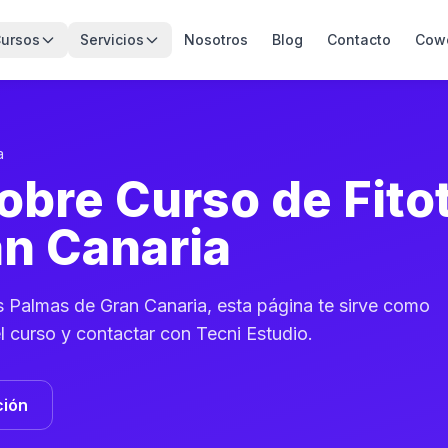
ursos
Servicios
Nosotros
Blog
Contacto
Cow
a
obre Curso de Fito
n Canaria
as Palmas de Gran Canaria, esta página te sirve como
el curso y contactar con Tecni Estudio.
ción