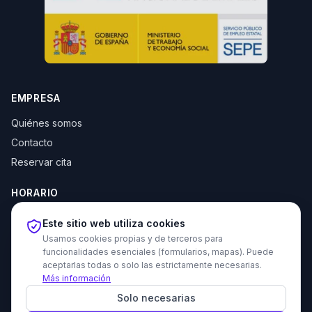
EMPRESA
Quiénes somos
Contacto
Reservar cita
HORARIO
Lun–Jue: 10:00–14:00 y 16:30–20:00
Este sitio web utiliza cookies
Vie: 10:00–14:00
Usamos cookies propias y de terceros para
funcionalidades esenciales (formularios, mapas). Puede
aceptarlas todas o solo las estrictamente necesarias.
Más información
© 2026 Tecni Estudio. Todos los derechos reservados.
Solo necesarias
Proyecto recomendado - Haz amigos nuevos gratis