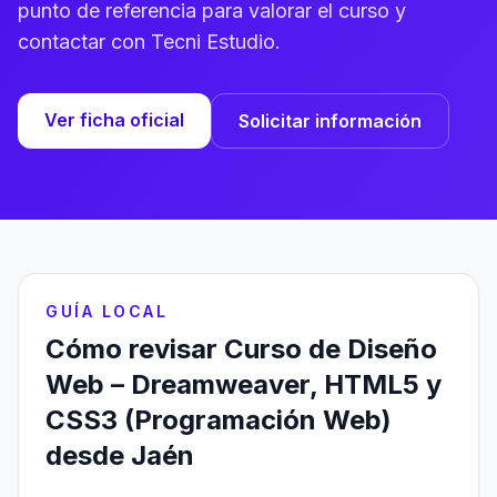
punto de referencia para valorar el curso y
contactar con Tecni Estudio.
Ver ficha oficial
Solicitar información
GUÍA LOCAL
Cómo revisar Curso de Diseño
Web – Dreamweaver, HTML5 y
CSS3 (Programación Web)
desde Jaén