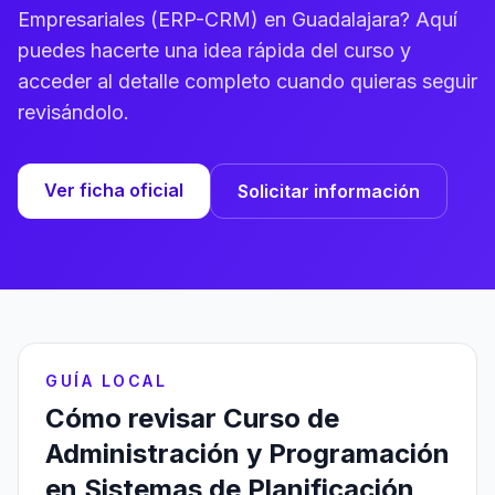
Empresariales (ERP-CRM) en Guadalajara? Aquí
puedes hacerte una idea rápida del curso y
acceder al detalle completo cuando quieras seguir
revisándolo.
Ver ficha oficial
Solicitar información
GUÍA LOCAL
Cómo revisar Curso de
Administración y Programación
en Sistemas de Planificación