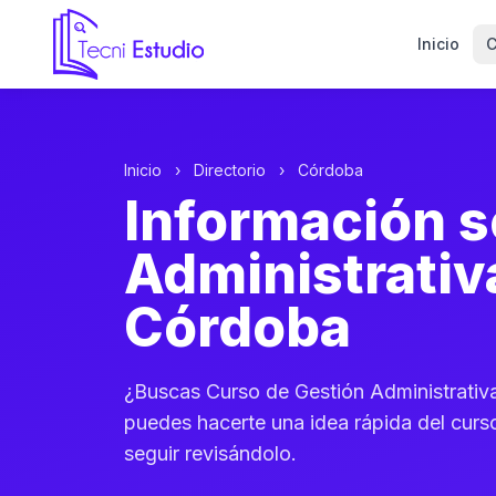
Inicio
C
Ir a la página de inicio de Tecni Estudio
Inicio
›
Directorio
›
Córdoba
Información s
Administrativ
Córdoba
¿Buscas Curso de Gestión Administrativ
puedes hacerte una idea rápida del curs
seguir revisándolo.