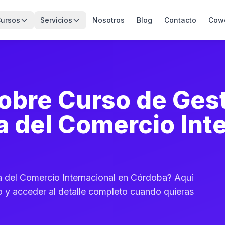
ursos
Servicios
Nosotros
Blog
Contacto
Cow
obre Curso de Ges
a del Comercio Int
a del Comercio Internacional en Córdoba? Aquí
o y acceder al detalle completo cuando quieras