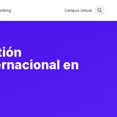
orking
Campus virtual
tión
ernacional en