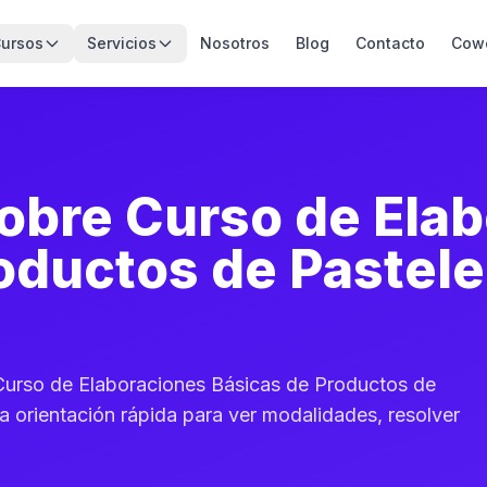
ursos
Servicios
Nosotros
Blog
Contacto
Cow
obre Curso de Ela
oductos de Pastele
Curso de Elaboraciones Básicas de Productos de
na orientación rápida para ver modalidades, resolver