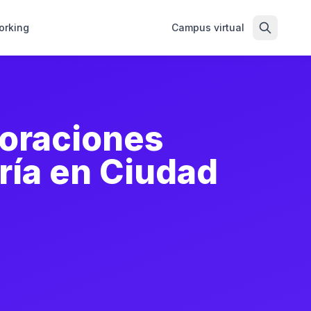
orking
Campus virtual
boraciones
ría en Ciudad