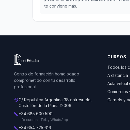
te conviene más.
Ir a la página de inicio de Tecni Estudio
CURSOS
Todos los 
Centro de formación homologado
A distancia
comprometido con tu desarrollo
Aula virtual
profesional.
Comercios 
C/ República Argentina 38 entresuelo,
Carnets y a
Castellón de la Plana 12006
+34 685 600 590
Info cursos · Tel. y WhatsApp
+34 654 725 616