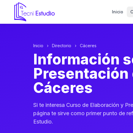
Inicio
C
Ir a la página de inicio de Tecni Estudio
Inicio
›
Directorio
›
Cáceres
Información s
Presentación 
Cáceres
Si te interesa Curso de Elaboración y P
página te sirve como primer punto de ref
Estudio.