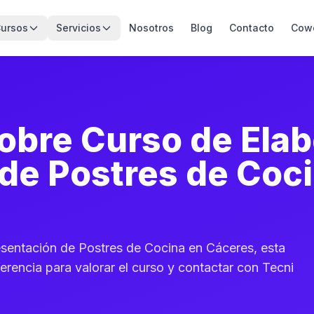
ursos
Servicios
Nosotros
Blog
Contacto
Cow
obre Curso de Elab
de Postres de Coc
resentación de Postres de Cocina en Cáceres, esta
erencia para valorar el curso y contactar con Tecni