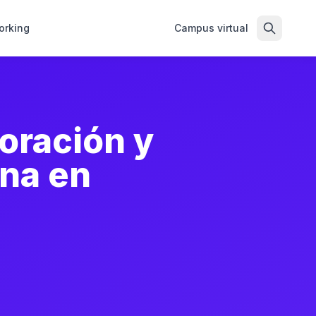
orking
Campus virtual
oración y
ina en