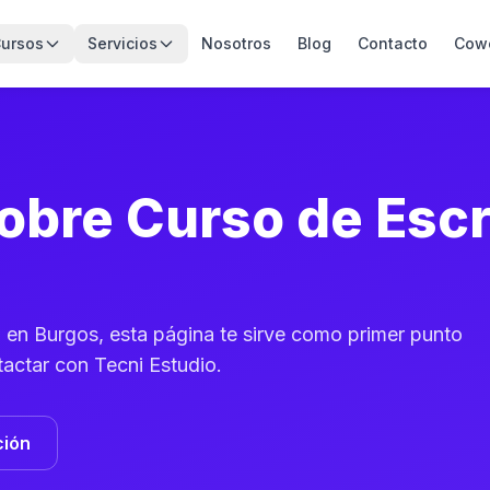
ursos
Servicios
Nosotros
Blog
Contacto
Cow
obre Curso de Escr
va en Burgos, esta página te sirve como primer punto
tactar con Tecni Estudio.
ción