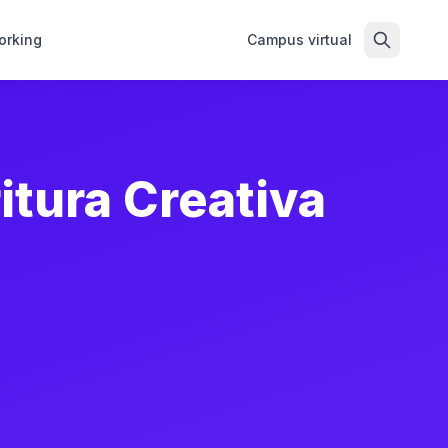
orking
Campus virtual
itura Creativa