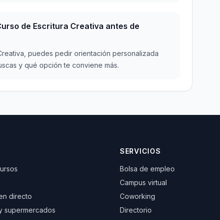
rso de Escritura Creativa antes de
 Creativa, puedes pedir orientación personalizada
 buscas y qué opción te conviene más.
SERVICIOS
cursos
Bolsa de empleo
Campus virtual
 en directo
Coworking
y supermercados
Directorio