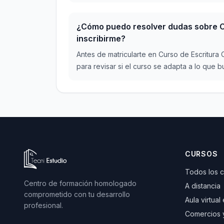
¿Cómo puedo resolver dudas sobre Cu
inscribirme?
Antes de matricularte en Curso de Escritura
para revisar si el curso se adapta a lo que
Ir a la página de inicio de Tecni Estudio
CURSOS
Todos los 
Centro de formación homologado
A distancia
comprometido con tu desarrollo
Aula virtual
profesional.
Comercios 